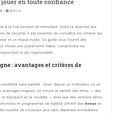
jouer en toute confiance
G
ARTICLE
e à la fois excitant et intimidant. Entre la diversité des
s de sécurité, il est essentiel de connaître les critères qui
sie et un risque inutile. Ce guide vous fournit des
ur choisir une plateforme fiable, comprendre les
 respectant le
jeu responsable
.
igne
: avantages et critères de
essibilité sans pareille : jouer depuis un ordinateur ou un
 avantages majeurs, on trouve la variété des titres — des
e le
blackjack
et la
roulette
— ainsi que des versions démo
promotions et programmes de fidélité offrent des
bonus
et
 découverte de nouveaux jeux sans dépenses immédiates.