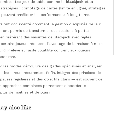
ses mises. Les jeux de table comme le
blackjack
et la
tratégies : comptage de cartes (limité en ligne), stratégies
l peuvent améliorer les performances à long terme.
eurs ont documenté comment la gestion disciplinée de leur
on ont permis de transformer des sessions à pertes
 en préférant des variantes de blackjack avec règles
 certains joueurs réduisent l’avantage de la maison à moins
TP élevé et faible volatilité convient aux joueurs
kpot rare.
er les modes démo, lire des guides spécialisés et analyser
r les erreurs récurrentes. Enfin, intégrer des principes de
pauses régulières et des objectifs clairs — est souvent ce
 Ces approches combinées permettent d’aborder le
plus de maîtrise et de plaisir.
ay also like