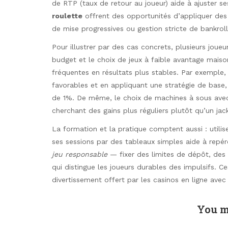
de RTP (taux de retour au joueur) aide à ajuster 
roulette
offrent des opportunités d’appliquer des s
de mise progressives ou gestion stricte de bankrol
Pour illustrer par des cas concrets, plusieurs jou
budget et le choix de jeux à faible avantage mais
fréquentes en résultats plus stables. Par exemple,
favorables et en appliquant une stratégie de base,
de 1%. De même, le choix de machines à sous avec R
cherchant des gains plus réguliers plutôt qu’un jac
La formation et la pratique comptent aussi : utilis
ses sessions par des tableaux simples aide à repére
jeu responsable
— fixer des limites de dépôt, des 
qui distingue les joueurs durables des impulsifs.
divertissement offert par les casinos en ligne avec 
You m