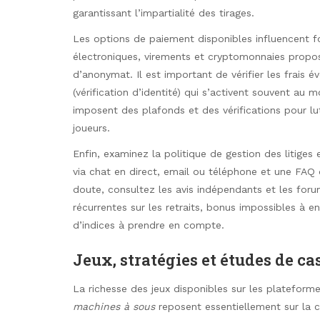
garantissant l’impartialité des tirages.
Les options de paiement disponibles influencent fo
électroniques, virements et cryptomonnaies propos
d’anonymat. Il est important de vérifier les frais 
(vérification d’identité) qui s’activent souvent au
imposent des plafonds et des vérifications pour lu
joueurs.
Enfin, examinez la politique de gestion des litiges 
via chat en direct, email ou téléphone et une FAQ d
doute, consultez les avis indépendants et les foru
récurrentes sur les retraits, bonus impossibles à
d’indices à prendre en compte.
Jeux, stratégies et études de ca
La richesse des jeux disponibles sur les plateform
machines à sous
reposent essentiellement sur la c