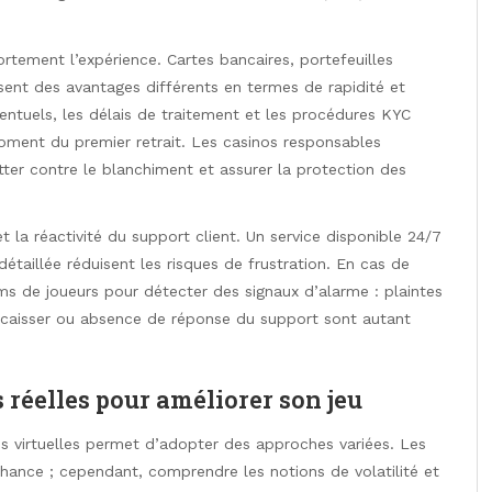
rtement l’expérience. Cartes bancaires, portefeuilles
ent des avantages différents en termes de rapidité et
éventuels, les délais de traitement et les procédures KYC
 moment du premier retrait. Les casinos responsables
tter contre le blanchiment et assurer la protection des
et la réactivité du support client. Un service disponible 24/7
étaillée réduisent les risques de frustration. En cas de
ms de joueurs pour détecter des signaux d’alarme : plaintes
 encaisser ou absence de réponse du support sont autant
s réelles pour améliorer son jeu
es virtuelles permet d’adopter des approches variées. Les
hance ; cependant, comprendre les notions de volatilité et