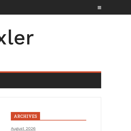
xler
ARCHIVES
August 2026