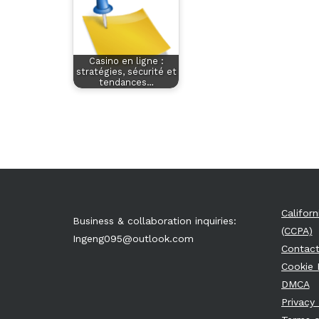
Casino en ligne :
stratégies, sécurité et
tendances…
Califor
Business & collaboration inquiries:
(CCPA)
Ingeng095@outlook.com
Contact
Cookie 
DMCA
Privacy 