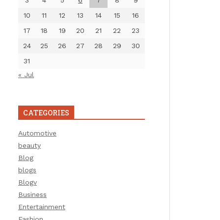
3
4
5
6
7
8
9
10
11
12
13
14
15
16
17
18
19
20
21
22
23
24
25
26
27
28
29
30
31
« Jul
CATEGORIES
Automotive
beauty
Blog
blogs
Blogv
Business
Entertainment
Fashion