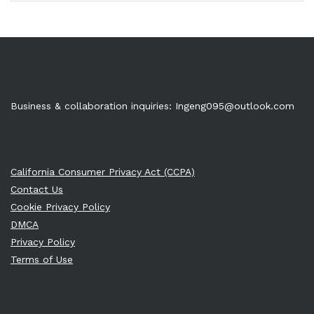
Business & collaboration inquiries:
Ingeng095@outlook.com
California Consumer Privacy Act (CCPA)
Contact Us
Cookie Privacy Policy
DMCA
Privacy Policy
Terms of Use