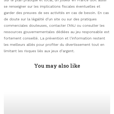
Sur le plan pratique et local, un joueur en France doit aussi
se renseigner sur les implications fiscales éventuelles et
garder des preuves de ses activités en cas de besoin. En cas
de doute sur la légalité d’un site ou sur des pratiques
commerciales douteuses, contacter l’ANJ ou consulter les
ressources gouvernementales dédiées au jeu responsable est
fortement conseillé. La prévention et l’information restent
les meilleurs alliés pour profiter du divertissement tout en
limitant les risques liés aux jeux d’argent.
You may also like