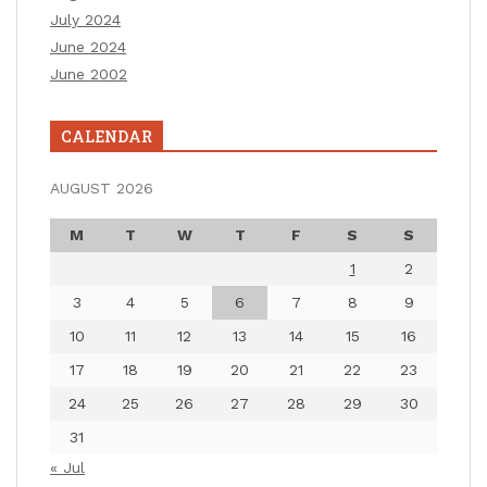
July 2024
June 2024
June 2002
CALENDAR
AUGUST 2026
M
T
W
T
F
S
S
1
2
3
4
5
6
7
8
9
10
11
12
13
14
15
16
17
18
19
20
21
22
23
24
25
26
27
28
29
30
31
« Jul