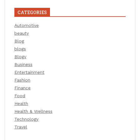
CATEGORIES
Automotive
beauty
Blog
blogs
Blogv
Business
Entertainment
Fashion
Finance
Food
Health
Health & Wellness
Technology
Travel