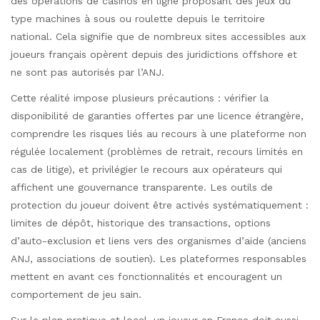
des opérations de casinos en ligne proposant des jeux du
type machines à sous ou roulette depuis le territoire
national. Cela signifie que de nombreux sites accessibles aux
joueurs français opèrent depuis des juridictions offshore et
ne sont pas autorisés par l’ANJ.
Cette réalité impose plusieurs précautions : vérifier la
disponibilité de garanties offertes par une licence étrangère,
comprendre les risques liés au recours à une plateforme non
régulée localement (problèmes de retrait, recours limités en
cas de litige), et privilégier le recours aux opérateurs qui
affichent une gouvernance transparente. Les outils de
protection du joueur doivent être activés systématiquement :
limites de dépôt, historique des transactions, options
d’auto-exclusion et liens vers des organismes d’aide (anciens
ANJ, associations de soutien). Les plateformes responsables
mettent en avant ces fonctionnalités et encouragent un
comportement de jeu sain.