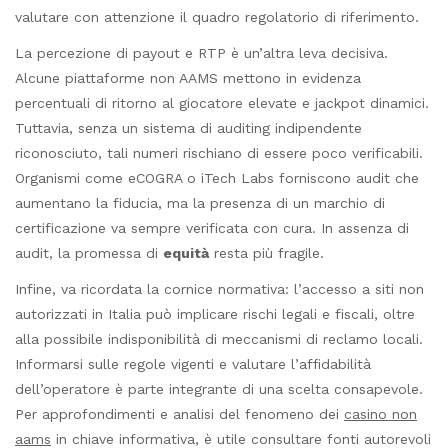
valutare con attenzione il quadro regolatorio di riferimento.
La percezione di payout e RTP è un’altra leva decisiva.
Alcune piattaforme non AAMS mettono in evidenza
percentuali di ritorno al giocatore elevate e jackpot dinamici.
Tuttavia, senza un sistema di auditing indipendente
riconosciuto, tali numeri rischiano di essere poco verificabili.
Organismi come eCOGRA o iTech Labs forniscono audit che
aumentano la fiducia, ma la presenza di un marchio di
certificazione va sempre verificata con cura. In assenza di
audit, la promessa di
equità
resta più fragile.
Infine, va ricordata la cornice normativa: l’accesso a siti non
autorizzati in Italia può implicare rischi legali e fiscali, oltre
alla possibile indisponibilità di meccanismi di reclamo locali.
Informarsi sulle regole vigenti e valutare l’affidabilità
dell’operatore è parte integrante di una scelta consapevole.
Per approfondimenti e analisi del fenomeno dei
casino non
aams
in chiave informativa, è utile consultare fonti autorevoli