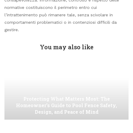
consapevolezza. Informazione, controllo e rispetto delle
normative costituiscono il perimetro entro cui
l’intrattenimento può rimanere tale, senza scivolare in
comportamenti problematici o in contenziosi difficili da
gestire.
You may also like
Protecting What Matters Most: The
Homeowner’s Guide to Pool Fence Safety,
Design, and Peace of Mind