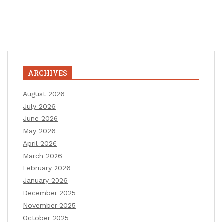
ARCHIVES
August 2026
July 2026
June 2026
May 2026
April 2026
March 2026
February 2026
January 2026
December 2025
November 2025
October 2025