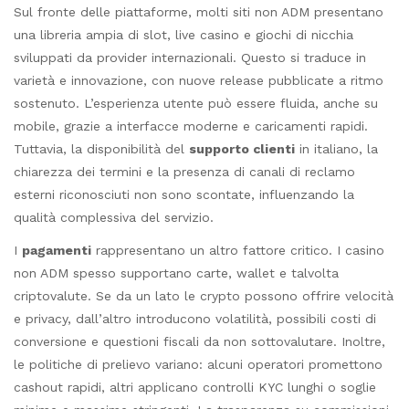
Sul fronte delle piattaforme, molti siti non ADM presentano
una libreria ampia di slot, live casino e giochi di nicchia
sviluppati da provider internazionali. Questo si traduce in
varietà e innovazione, con nuove release pubblicate a ritmo
sostenuto. L’esperienza utente può essere fluida, anche su
mobile, grazie a interfacce moderne e caricamenti rapidi.
Tuttavia, la disponibilità del
supporto clienti
in italiano, la
chiarezza dei termini e la presenza di canali di reclamo
esterni riconosciuti non sono scontate, influenzando la
qualità complessiva del servizio.
I
pagamenti
rappresentano un altro fattore critico. I casino
non ADM spesso supportano carte, wallet e talvolta
criptovalute. Se da un lato le crypto possono offrire velocità
e privacy, dall’altro introducono volatilità, possibili costi di
conversione e questioni fiscali da non sottovalutare. Inoltre,
le politiche di prelievo variano: alcuni operatori promettono
cashout rapidi, altri applicano controlli KYC lunghi o soglie