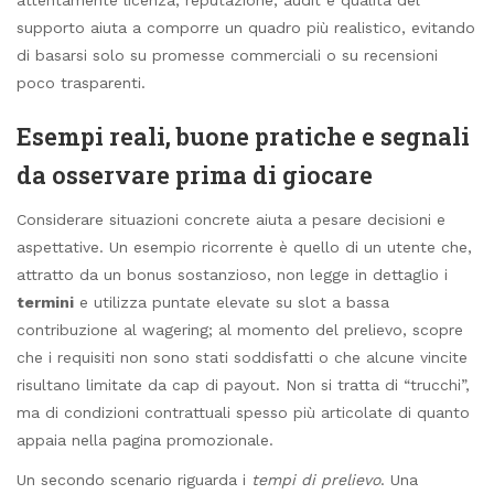
attentamente licenza, reputazione, audit e qualità del
supporto aiuta a comporre un quadro più realistico, evitando
di basarsi solo su promesse commerciali o su recensioni
poco trasparenti.
Esempi reali, buone pratiche e segnali
da osservare prima di giocare
Considerare situazioni concrete aiuta a pesare decisioni e
aspettative. Un esempio ricorrente è quello di un utente che,
attratto da un bonus sostanzioso, non legge in dettaglio i
termini
e utilizza puntate elevate su slot a bassa
contribuzione al wagering; al momento del prelievo, scopre
che i requisiti non sono stati soddisfatti o che alcune vincite
risultano limitate da cap di payout. Non si tratta di “trucchi”,
ma di condizioni contrattuali spesso più articolate di quanto
appaia nella pagina promozionale.
Un secondo scenario riguarda i
tempi di prelievo
. Una