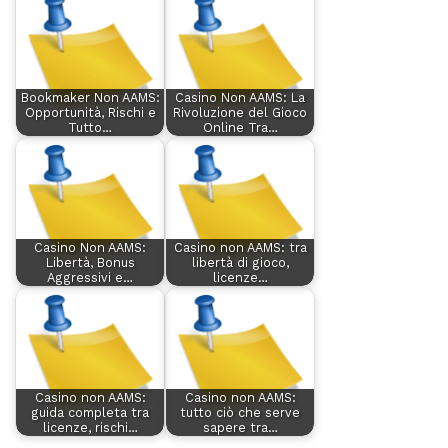
Bookmaker Non AAMS:
Casino Non AAMS: La
Opportunità, Rischi e
Rivoluzione del Gioco
Tutto…
Online Tra…
Casino Non AAMS:
Casino non AAMS: tra
Libertà, Bonus
libertà di gioco,
Aggressivi e…
licenze…
Casino non AAMS:
Casino non AAMS:
guida completa tra
tutto ciò che serve
licenze, rischi…
sapere tra…