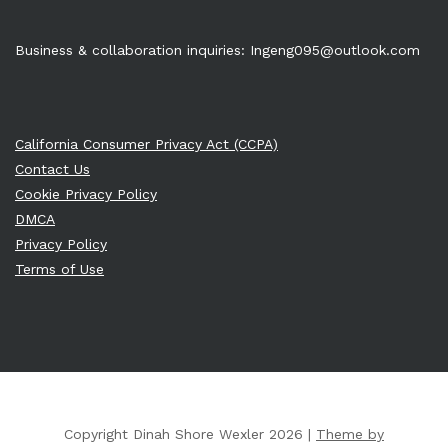
Business & collaboration inquiries:
Ingeng095@outlook.com
California Consumer Privacy Act (CCPA)
Contact Us
Cookie Privacy Policy
DMCA
Privacy Policy
Terms of Use
Copyright Dinah Shore Wexler 2026 |
Theme by