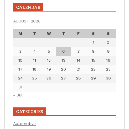
CALENDAR
AUGUST 2026
M
T
W
T
F
S
S
1
2
3
4
5
6
7
8
9
10
11
12
13
14
15
16
17
18
19
20
21
22
23
24
25
26
27
28
29
30
31
« Jul
CATEGORIES
Automotive