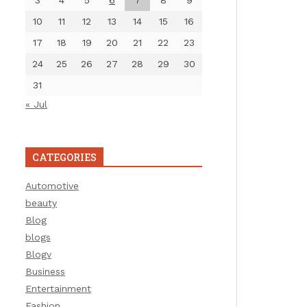
3
4
5
6
7
8
9
10
11
12
13
14
15
16
17
18
19
20
21
22
23
24
25
26
27
28
29
30
31
« Jul
CATEGORIES
Automotive
beauty
Blog
blogs
Blogv
Business
Entertainment
Fashion