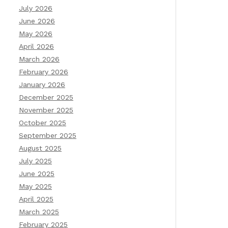
July 2026
June 2026
May 2026
April 2026
March 2026
February 2026
January 2026
December 2025
November 2025
October 2025
September 2025
August 2025
July 2025
June 2025
May 2025
April 2025
March 2025
February 2025