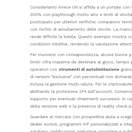
Consideriamo invece chi si affida a un portale co
300% con playthrough molto alto e limiti di vincita 
posticipato per ulteriori verifiche; compaiono term
con rischio di annullamento delle vincite. La manc
rende difficile la tutela. Questo esempio mostra
condizioni riduttive, rendendo la valutazione attent
Per muoversi con consapevolezza, alcune buone prati
limiti: cifra massima da destinare al gioco, tempo 
operatori con
strumenti di autolimitazione
granul
di versioni “exclusive” con percentuali non dichiarate
inclusa la gestione multi-valuta. Per le criptovalut
abilitando la protezione 2FA sull’account. Conserva
supporto per eventuali chiarimenti successivi. In ca
della versione web e la presenza di reality check pe
Guardare al mercato con prospettiva aiuta a scegli
dealer evoluti, programmi VIP personalizzati e inte
adottano certificazioni aggiuntive volontarie e pubb