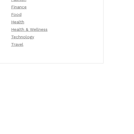
Finance
Food
Health
Health & Wellness
Technology
Travel