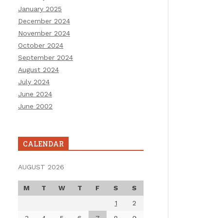
January 2025
December 2024
November 2024
October 2024
September 2024
August 2024
July 2024
June 2024
June 2002
CALENDAR
AUGUST 2026
M
T
W
T
F
S
S
1
2