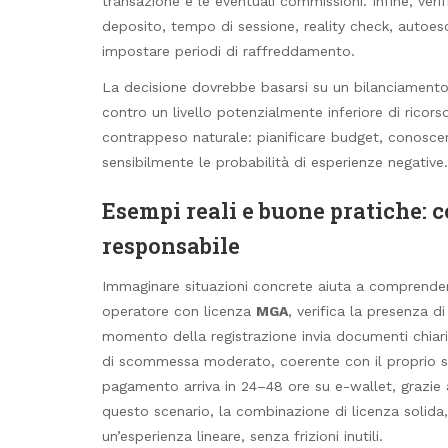
transazione e le eventuali commissioni. Infine, verif
deposito, tempo di sessione, reality check, autoescl
impostare periodi di raffreddamento.
La decisione dovrebbe basarsi su un bilanciamento
contro un livello potenzialmente inferiore di ricors
contrappeso naturale: pianificare budget, conoscere
sensibilmente le probabilità di esperienze negative.
Esempi reali e buone pratiche: 
responsabile
Immaginare situazioni concrete aiuta a comprendere
operatore con licenza
MGA
, verifica la presenza di
momento della registrazione invia documenti chiari
di scommessa moderato, coerente con il proprio stil
pagamento arriva in 24–48 ore su e-wallet, grazie a
questo scenario, la combinazione di licenza solida,
un’esperienza lineare, senza frizioni inutili.