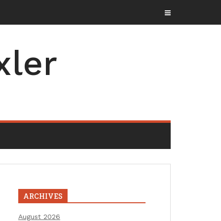
xler
ARCHIVES
August 2026