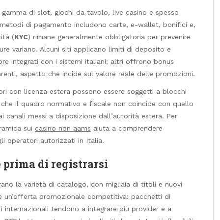
gamma di slot, giochi da tavolo, live casino e spesso
 metodi di pagamento includono carte, e-wallet, bonifici e,
ità (
KYC
) rimane generalmente obbligatoria per prevenire
ure variano. Alcuni siti applicano limiti di deposito e
 integrati con i sistemi italiani; altri offrono bonus
renti, aspetto che incide sul valore reale delle promozioni.
atori con licenza estera possono essere soggetti a blocchi
re che il quadro normativo e fiscale non coincide con quello
i canali messi a disposizione dall’autorità estera. Per
ramica sui
casino non aams
aiuta a comprendere
i operatori autorizzati in Italia.
 prima di registrarsi
rano la varietà di catalogo, con migliaia di titoli e nuovi
un’offerta promozionale competitiva: pacchetti di
ri internazionali tendono a integrare più provider e a