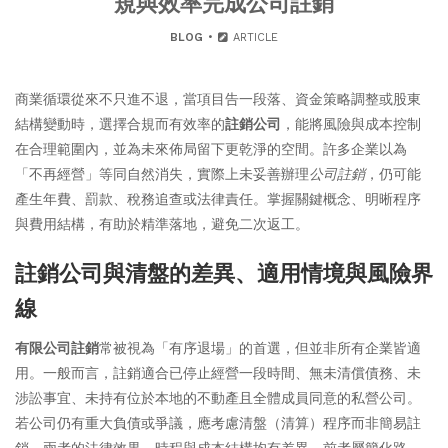
規與效率完成公司註銷
BLOG
ARTICLE
商業循環從來不只進不退，當項目告一段落、資金策略調整或股東
結構變動時，選擇合規而有效率的
註銷公司
，能將風險與成本控制
在合理範圍內，並為未來佈局留下更乾淨的空間。許多企業以為
「不再經營」等同自然消失，實際上未妥善辦理
公司註銷
，仍可能
產生年費、罰款、稅務追查或法律責任。掌握關鍵概念、明晰程序
與費用結構，有助於精準落地，避免二次返工。
註銷公司與清盤的差異、適用情境與風險界
線
有限公司註銷
常被視為「有序退場」的首選，但並非所有企業皆適
用。一般而言，註銷適合已停止經營一段時間、無未清償債務、未
涉訟事宜、未持有位於本地的不動產且全體成員同意的私營公司。
若公司仍有重大負債或爭議，應考慮清盤（清算）程序而非簡易註
銷，兩者的法律效果、時程與成本結構均有差異。前者屬簡化路