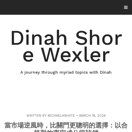
Skip
to
content
Dinah Shor
e Wexler
A journey through myriad topics with Dinah
WRITTEN BY
MICHAELHWHITE
MARCH 18, 2026
當市場逆風時，比關門更聰明的選擇：以合