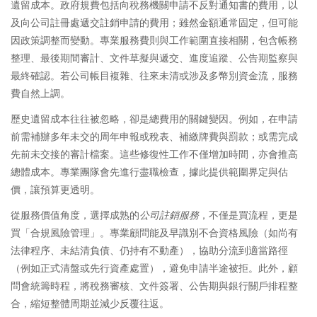
遺留成本。政府規費包括向稅務機關申請不反對通知書的費用，以
及向公司註冊處遞交註銷申請的費用；雖然金額通常固定，但可能
因政策調整而變動。專業服務費則與工作範圍直接相關，包含帳務
整理、最後期間審計、文件草擬與遞交、進度追蹤、公告期監察與
最終確認。若公司帳目複雜、往來未清或涉及多幣別資金流，服務
費自然上調。
歷史遺留成本往往被忽略，卻是總費用的關鍵變因。例如，在申請
前需補辦多年未交的周年申報或稅表、補繳牌費與罰款；或需完成
先前未交接的審計檔案。這些修復性工作不僅增加時間，亦會推高
總體成本。專業團隊會先進行盡職檢查，據此提供範圍界定與估
價，讓預算更透明。
從服務價值角度，選擇成熟的
公司註銷服務
，不僅是買流程，更是
買「合規風險管理」。專業顧問能及早識別不合資格風險（如尚有
法律程序、未結清負債、仍持有不動產），協助分流到適當路徑
（例如正式清盤或先行資產處置），避免申請半途被拒。此外，顧
問會統籌時程，將稅務審核、文件簽署、公告期與銀行關戶排程整
合，縮短整體周期並減少反覆往返。