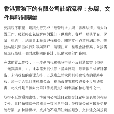
香港實務下的有限公司註銷流程：步驟、文
件與時間關鍵
要讓程序順暢，建議先行完成「經營終止」與「帳務結清」兩大前
置工作。經營終止包括解約與通知（供應商、客戶、服務平台、保
險、租約）、結清員工薪資與強積金、關閉支付通道與網店等。帳
務結清則涵蓋銀行對賬與關戶、清理往來、整理會計檔案，並按需
要進行最後一個財政期間的審計，以備稅務部門審閱。
完成前置工作後，下一步是向稅務機關申請不反對通知書（俗稱
「無異議書」）。通常需要提供停止營業日期、最新帳目或審計報
告、未清稅務的處理安排，以及雇主報稅與利得稅報表的最終申
報。若一切合規且無稅務欠繳，稅局會在審核後簽發不反對通知
書。此文件是日後向公司註冊處提交註銷申請的核心附件之一。
取得不反對通知書後，準備向公司註冊處提交註銷申請表格與有關
文件。此時須確保全體成員一致同意註銷，並確認公司不屬於受規
管行業（如持牌機構）或其他不適用註銷的類別。文件遞交與規費