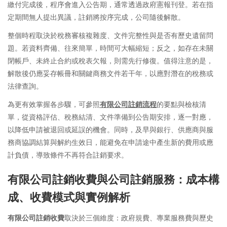
繳付完成後，程序會進入公告期，通常透過政府憲報刊登。若在指
定期間無人提出異議，註銷將按序完成，公司隨後解散。
整個時程取決於稅務審核複雜度、文件完整性與是否有歷史遺留問
題。若資料齊備、往來簡單，時間可大幅縮短；反之，如存在未關
閉帳戶、未終止合約或稅表欠報，則需先行修復。值得注意的是，
解散後仍應妥存帳冊和關鍵商務文件若干年，以應對潛在的稅務或
法律查詢。
為更有效掌握各步驟，可參照
有限公司註銷流程
的要點與檢核清
單，從資格評估、稅務結清、文件準備到公告期安排，逐一對應，
以降低申請被退回或延誤的機會。同時，及早與銀行、供應商與服
務商協調結算與解約生效日，能避免在申請途中產生新的費用或應
計負債，導致條件不再符合註銷要求。
有限公司註銷收費與公司註銷服務：成本構
成、收費模式與實例解析
有限公司註銷收費
取決於三個維度：政府規費、專業服務費與歷史