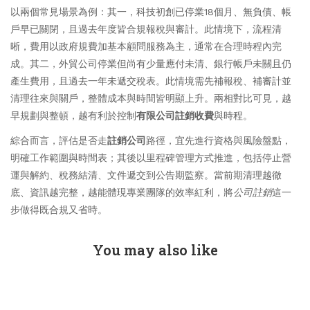
以兩個常見場景為例：其一，科技初創已停業18個月、無負債、帳
戶早已關閉，且過去年度皆合規報稅與審計。此情境下，流程清
晰，費用以政府規費加基本顧問服務為主，通常在合理時程內完
成。其二，外貿公司停業但尚有少量應付未清、銀行帳戶未關且仍
產生費用，且過去一年未遞交稅表。此情境需先補報稅、補審計並
清理往來與關戶，整體成本與時間皆明顯上升。兩相對比可見，越
早規劃與整頓，越有利於控制
有限公司註銷收費
與時程。
綜合而言，評估是否走
註銷公司
路徑，宜先進行資格與風險盤點，
明確工作範圍與時間表；其後以里程碑管理方式推進，包括停止營
運與解約、稅務結清、文件遞交到公告期監察。當前期清理越徹
底、資訊越完整，越能體現專業團隊的效率紅利，將
公司註銷
這一
步做得既合規又省時。
You may also like