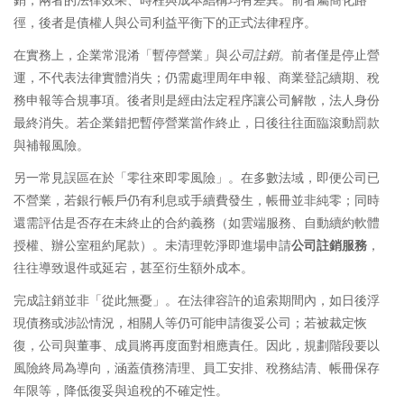
徑，後者是債權人與公司利益平衡下的正式法律程序。
在實務上，企業常混淆「暫停營業」與
公司註銷
。前者僅是停止營
運，不代表法律實體消失；仍需處理周年申報、商業登記續期、稅
務申報等合規事項。後者則是經由法定程序讓公司解散，法人身份
最終消失。若企業錯把暫停營業當作終止，日後往往面臨滾動罰款
與補報風險。
另一常見誤區在於「零往來即零風險」。在多數法域，即便公司已
不營業，若銀行帳戶仍有利息或手續費發生，帳冊並非純零；同時
還需評估是否存在未終止的合約義務（如雲端服務、自動續約軟體
授權、辦公室租約尾款）。未清理乾淨即進場申請
公司註銷服務
，
往往導致退件或延宕，甚至衍生額外成本。
完成註銷並非「從此無憂」。在法律容許的追索期間內，如日後浮
現債務或涉訟情況，相關人等仍可能申請復妥公司；若被裁定恢
復，公司與董事、成員將再度面對相應責任。因此，規劃階段要以
風險終局為導向，涵蓋債務清理、員工安排、稅務結清、帳冊保存
年限等，降低復妥與追稅的不確定性。