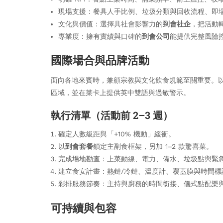
現場支援：餐具人手比例、垃圾分類與回收流程、即
文化與價值：選擇具社會影響力的
到會社企
，把活動
專業度：擁有實績與口碑的
到會公司
能提供完整風險
國際場合與品牌活動
面向各地來賓時，兼顧宗教與文化飲食規範至關重要。
區域，並在菜卡上提供英中雙語與過敏警示。
執行清單（活動前 2–3 週）
確定人數級距與「+10% 機動」緩衝。
以
到會套餐
鎖定主副食框架，另加 1–2 款驚喜菜。
完成場地勘查：上菜動線、電力、備水、垃圾點與緊
建立食安計畫：熱鏈/冷鏈、溫度計、覆蓋膜與時間標
彩排服務節奏：主持與廚務的時間銜接、儀式點配樂
可持續與包容