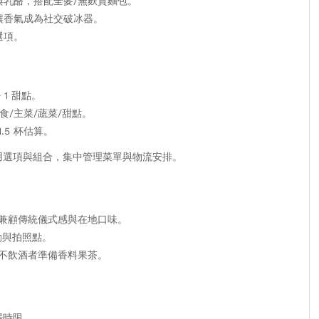
乳酪，搭配全麥/無麩質麵包。
讓香氣成為社交破冰器。
選項。
 1 甜點。
食/主菜/蔬菜/甜點。
1.5 杯估算。
用選項與組合，集中管理菜單與物流安排。
兼顧傳統儀式感與在地口味。
動與拍照點。
不飲酒者準備香料果茶。
場時限。