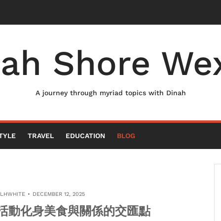
nah Shore Wex
A journey through myriad topics with Dinah
TYLE
TRAVEL
EDUCATION
BLOG
ELHWHITE
DECEMBER 12, 2025
活動化身美食與關係的交匯點