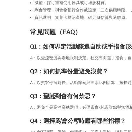
減塑：採可重複使用器具或可堆肥材質。
剩食管理：與食物銀行合作或設定「二次供應時段」
資訊透明：於菜卡標示產地、碳足跡估算與過敏原。
常見問題（FAQ）
Q1：如何界定活動該選自助或手指食形
A：以交流密度與場地限制決定。社交導向選手指食，
Q2：如何抓準份量避免浪費？
A：以賓客停留時長、活動節奏與酒水比例計算。拉長
Q3：
聖誕到會
有何禁忌？
A：避免全是高油高糖選項；必備素食/純素甜點與無酒
Q4：選擇
到會公司
時應看哪些指標？