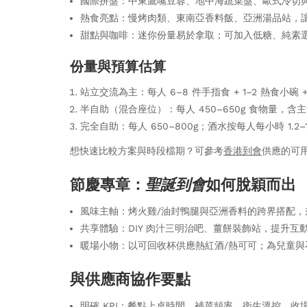
國際拼盤：中東鷹嘴豆蓉、地中海蔬菜盤、歐式冷切與
熱食亮點：慢烤肉類、東南亞香料飯、亞洲湯品站，
甜點與咖啡：迷你份量易於拿取；可加入低糖、純素
份量與預算估算
站立交流為主：每人 6–8 件手指食 + 1–2 熱食小碗 +
半自助（混合座位）：每人 450–650g 食物量，含主
完全自助：每人 650–800g；酒水按每人每小時 1.2–
想快速比較方案與時段檔期？可參考
香港到會
供應的可
節慶專章：
聖誕到會
如何脫穎而出
風味主軸：烤火雞/油封鴨腿與亞洲香料的跨界搭配，
共享體驗：DIY 肉汁三明治吧、薑餅裝飾站，提升互
暖場小物：以可回收杯供應熱紅酒/熱可可；為兒童與
與供應商協作要點
明確 KPI：餐點上桌時間、補菜頻率、衛生溫控、收