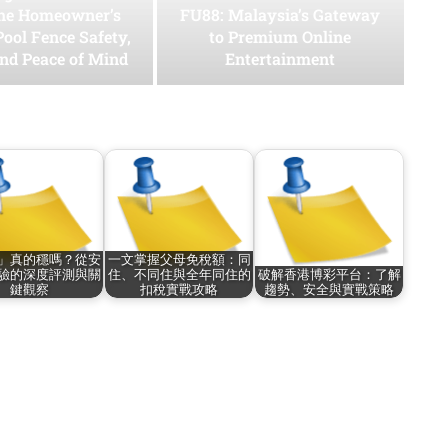
he Homeowner’s
FU88: Malaysia’s Gateway
Pool Fence Safety,
to Premium Online
and Peace of Mind
Entertainment
」真的穩嗎？從安
一文掌握父母免稅額：同
驗的深度評測與關
住、不同住與全年同住的
破解香港博彩平台：了解
鍵觀察
扣稅實戰攻略
趨勢、安全與實戰策略