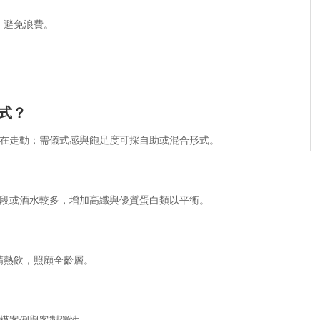
，避免浪費。
式？
自在走動；需儀式感與飽足度可採自助或混合形式。
時段或酒水較多，增加高纖與優質蛋白類以平衡。
精熱飲，照顧全齡層。