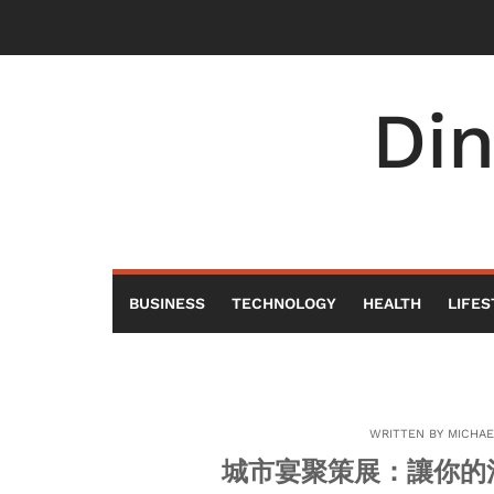
Skip
to
content
Di
BUSINESS
TECHNOLOGY
HEALTH
LIFES
WRITTEN BY
MICHA
城市宴聚策展：讓你的