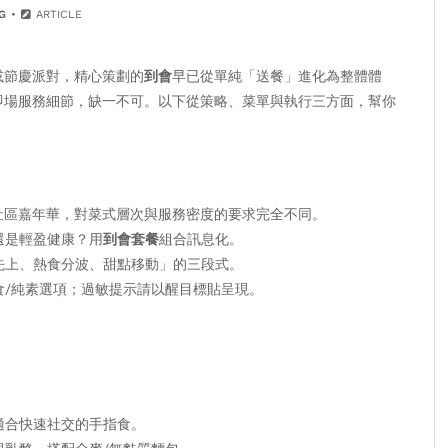
G
ARTICLE
或節慶派對，精心策劃的
到會
早已從單純「送餐」進化為整體體
即場服務細節，缺一不可。以下從策略、菜單與執行三方面，幫你
或社區嘉年華，對菜式層次與服務密度的要求完全不同。
還是輕盈健康？用
到會套餐
組合訊息化。
先上、熱食分波、甜點移動」的三段式。
食/純素選項；過敏提示請以醒目標貼呈現。
適合快速社交的手指食。