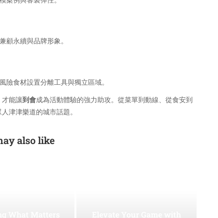
規模案例與客製彈性。
，兼顧永續與品牌形象。
高風險食材設置分離工具與獨立區域。
，才能讓
到會
成為活動體驗的強力助攻。從菜單到動線、從食安到
眾人津津樂道的城市話題。
ay also like
ing What Matters
Elevate Your Game with