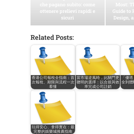
che pagano subito: come
Most: T
ottenere prelievi rapidi e
Guide to 
sicuri
Design, 
Related Posts:
香港公司報稅全指南：首
當市場逆風時，比關門更
「優塔
次報稅、期限與流程一次
聰明的選擇：以合規與效
全到體
看懂
率完成公司註銷
玩得安心、拿得實在：最
完整的娛樂城推薦指南