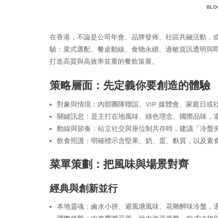
BLO
在香港，不論是公司年會、品牌發佈、社區共融活動，
驗：菜式選配、餐桌動線、食物永續、過敏資訊透明與
打造高質與高效率並重的餐飲策展。
策略層面：先定義你要創造的體驗
對象與情境：內部團隊聯誼、VIP 媒體會、家庭日
關鍵訊息：是主打在地風味、綠色理念、國際品味，
動線與節奏：站立社交與座位制共存時，建議「冷盤
飲食照護：明確標示含堅果、奶、蛋、麩質，以及素
菜單策劃：把風味與場景對齊
經典與創新並行
本地靈魂：鹵水小拼、避風塘風味、花雕醉味冷盤，