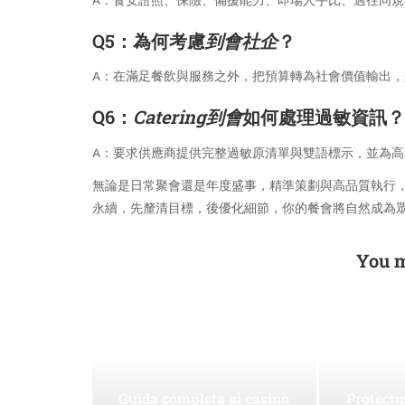
A：食安證照、保險、備援能力、即場人手比、過往同
Q5：為何考慮
到會社企
？
A：在滿足餐飲與服務之外，把預算轉為社會價值輸出
Q6：
Catering到會
如何處理過敏資訊？
A：要求供應商提供完整過敏原清單與雙語標示，並為
無論是日常聚會還是年度盛事，精準策劃與高品質執行
永續，先釐清目標，後優化細節，你的餐會將自然成為
You m
Guida completa ai casino
Protect