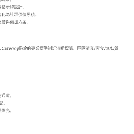
場指示牌設計。
轉化為社群價值累積。
控管與備援方案。
以
Catering到會
的專業標準制訂清晰標籤、區隔清真/素食/無麩質
急通道。
記。
與燈光。