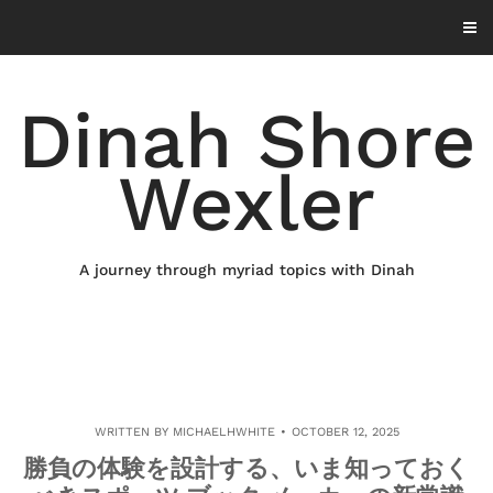
Skip
to
content
Dinah Shore
Wexler
A journey through myriad topics with Dinah
WRITTEN BY
MICHAELHWHITE
OCTOBER 12, 2025
勝負の体験を設計する、いま知っておく