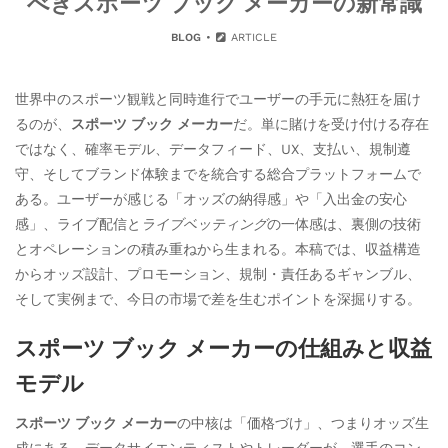
べきスポーツ ブック メーカーの新常識
BLOG
ARTICLE
世界中のスポーツ観戦と同時進行でユーザーの手元に熱狂を届け
るのが、
スポーツ ブック メーカー
だ。単に賭けを受け付ける存在
ではなく、確率モデル、データフィード、UX、支払い、規制遵
守、そしてブランド体験までを統合する総合プラットフォームで
ある。ユーザーが感じる「オッズの納得感」や「入出金の安心
感」、ライブ配信と
ライブベッティング
の一体感は、裏側の技術
とオペレーションの積み重ねから生まれる。本稿では、収益構造
からオッズ設計、プロモーション、規制・責任あるギャンブル、
そして実例まで、今日の市場で差を生むポイントを深掘りする。
スポーツ ブック メーカーの仕組みと収益
モデル
スポーツ ブック メーカー
の中核は「価格づけ」、つまりオッズ生
成にある。データサイエンティストやトレーダーが、選手のコン