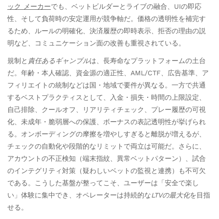
ック メーカー
でも、ベットビルダーとライブの融合、UIの即応
性、そして負荷時の安定運用が競争軸だ。価格の透明性を補完す
るため、ルールの明確化、決済履歴の即時表示、拒否の理由の説
明など、コミュニケーション面の改善も重視されている。
規制と
責任あるギャンブル
は、長寿命なプラットフォームの土台
だ。年齢・本人確認、資金源の適正性、AML/CTF、広告基準、ア
フィリエイトの統制などは国・地域で要件が異なる。一方で共通
するベストプラクティスとして、入金・損失・時間の上限設定、
自己排除、クールオフ、リアリティチェック、プレー履歴の可視
化、未成年・脆弱層への保護、ボーナスの表記透明性が挙げられ
る。オンボーディングの摩擦を増やしすぎると離脱が増えるが、
チェックの自動化や段階的なリミットで両立は可能だ。さらに、
アカウントの不正検知（端末指紋、異常ベットパターン）、試合
のインテグリティ対策（疑わしいベットの監視と連携）も不可欠
である。こうした基盤が整ってこそ、ユーザーは「安全で楽し
い」体験に集中でき、オペレーターは持続的な
LTVの最大化
を目指
せる。