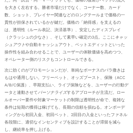
を大きく左右する。勝者市場だけでなく、コーナー数、カード
数、ショット、プレイヤー関連などのロングテールまで価格の一
貫性が担保されているかが鍵だ。価格の「納得感」を支えるの
は、透明性（ルール表記、決済基準）、安定したディスプレイ
（クラッシュの少なさ）、そして素早い確定の3点。ここに
キャッ
シュアウト
や自動キャッシュアウト、ベットエディットといった
操作性を組み合わせることで、ユーザーの体験価値を高めつつ、
オペレーター側のリスクもコントロールできる。
次に効くのがプロモーションだが、単純なボーナスのバラ撒きは
もはや通用しない。フリーベット、オッズブースト、保険（ACC
A/B/C保護）、早期支払い、ライブ保険などを、ユーザーの行動デ
ータと連動させて
パーソナライズ
するアプローチが主流だ。ロー
ルオーバー要件や対象マーケットの制限は透明性が命で、複雑な
条件は短期の獲得は稼げても、長期の信頼を損ねる。オンボーデ
ィングから初回入金、初回ベット、2回目の入金といったファネル
各段階に、適切なインセンティブを設計することが滞留を減ら
し、継続率を押し上げる。