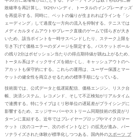
半30分に退場者が出たとする。トレーディングは数十秒以内に勝
敗確率を再計算し、1X2やハンディ、トータルの
インプレーオッズ
を再提示する。同時に、ベットの偏りが生まれればラインを「シ
ェーディング」して過度な一方向の流入を抑制する。テニスでは
メディカルタイムアウトやブレーク直後のゲームで揺らぎが大き
いため、該当ポイントを一時サスペンドしたり、ステーク上限を
引き下げて価格エラーのダメージを限定する。バスケットボール
の残り2分はポゼッション当たりの得点期待値が跳ね上がるため、
トータル系はティックサイズを細かくし、キャッシュアウトのヘ
アカットも保守的にする。これらの運用は、ユーザー保護とマー
ケットの健全性を両立させるための標準手順になっている。
技術面では、公式データと低遅延配信、価格エンジン、リスク台
帳、決済システム、レコメンド、そして不正検知がリアルタイム
で連携する。特にライブはミリ秒単位の遅延差がプライシングに
影響するため、エッジサーバーやストリーム同期技術の投資がリ
ターンに直結する。近年では
プレイヤープロップ
やマイクロマー
ケット（次のコーナー、次のポイントなど）の拡充が進み、パー
ソナライズされた体験が標準化しつつある。国内外の
スポーツ ブ