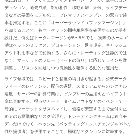
ディション、過去成績、対戦相性、移動距離、天候、ライブデー
タなどの要因をモデル化し、プレマッチとインプレーの双方で確
率を推定する。ここに「オーバーラウンド（ブックマージン）」
を加えることで、各マーケットの期待粗利率を確保するのが基本
設計だ。例えばトータルマージンが5〜8％でも、実際の
ホールド
率
はベットのミックス、プロモーション、返金規定、キャッシュ
アウト利用率などで変動する。さらにトレーディングは静的では
なく、マーケットのフロー（ベットの偏り）に応じてラインを微
調整し、リスクを回避しつつ流動性を確保する動的な運用だ。
ライブ領域では、スピードと精度の綱引きが起きる。公式データ
フィードのレイテンシ、配信の遅延、スタジアムからのシグナル
速度、サーバーの計算時間は、
インプレー
の品揃えとペイアウト
率に直結する。得点やカード、タイムアウトなどのイベントで一
時的にマーケットをサスペンドし、価格が安定するまで受付を止
めるのも標準的なリスク管理だ。トレーディングチームは独自モ
デルだけでなく、ヘッジ先（ベッティングエクスチェンジやB2Bの
価格提供者）を併用することで、極端なアクションに対峙する。