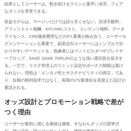
結果としてユーザーは、動き続けるラインと素早い決済、フェア
な
オッズ
を享受できる。
収益モデルは、マージンだけでは語り尽くせない。決済手数料、
アフィリエイト報酬、KYC/AMLコスト、コンテンツ権料、データ
ライセンス、CRM施策費用などのP/L要素が絡み合う。ユーザーセ
グメンテーションも重要で、娯楽志向ユーザーにはシンプルで分
かりやすいマーケットを、熟練者には
ベットビルダー
やプレイヤ
ープロップ、SAME GAME PARLAYのような深い選択肢を提示す
る。一方で、リスク管理上のリミット設定やボーナス制限は避け
られない。理想は「エンタメ性とサステナビリティの両立」であ
り、短期の粗利追求ではなく、長期のLTV最適化を見据えた設計が
要請される。
オッズ設計とプロモーション戦略で差が
つく理由
ユーザーが最初に感じる価値は価格、すなわち
オッズの競争力
だ。同一試合・同一マーケットでも、価格の微差がベットの流入