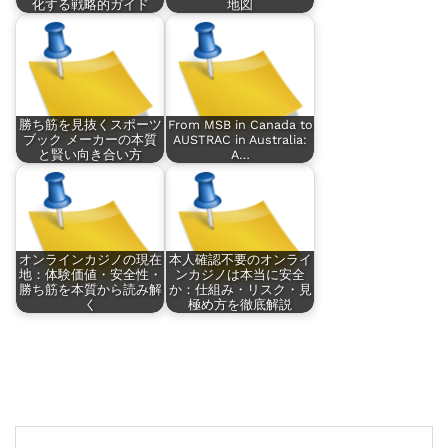
化する戦略的ガイド
地図
勝ち筋を見抜くスポーツ
From MSB in Canada to
ブック メーカーの本質
AUSTRAC in Australia:
と賢い向き合い方
A…
オンラインカジノの現在
本人確認不要のオンライ
地：体験価値・安全性・
ンカジノは本当に安全
勝ち筋を本質から読み解
か：仕組み・リスク・見
く
極め方を徹底解説