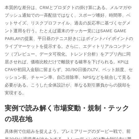
本質的な差分は、CRMとプロダクトの掛け算にある。メルマガや
プッシュ通知での一斉配信ではなく、スポーツ嗜好、時間帯、ベ
ットサイズ、リスクプロファイル、過去の反応率に基づくセグメ
ント運用を行う。たとえば週末のサッカー党にはSAME GAME
PARLAYの提案、平日昼のテニス好きには
ポイントバイポイント
の
ライブマーケットを提示する。さらに、エディトリアルコンテン
ツ（プレビュー、データ可視化、トレンド分析）をアプリ内に同
居させれば、価格比較だけで離脱する確率を下げられる。KPIは
CPAや初回入金額に留まらず、30/90日後のLTV、ベット頻度、セ
ッション長、チャーン率、自己排除率、NPSなどを統合して見る
必要がある。こうした全体設計が、単なる割引勝負からの脱却を
実現する。
実例で読み解く市場変動・規制・テック
の現在地
具体例で仕組みを捉えよう。プレミアリーグのダービー戦で、前