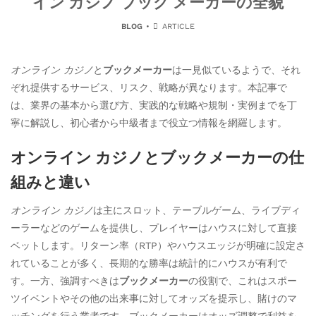
イン カジノ ブック メーカーの全貌
BLOG
ARTICLE
オンライン カジノ
と
ブックメーカー
は一見似ているようで、それ
ぞれ提供するサービス、リスク、戦略が異なります。本記事で
は、業界の基本から選び方、実践的な戦略や規制・実例までを丁
寧に解説し、初心者から中級者まで役立つ情報を網羅します。
オンライン カジノとブックメーカーの仕
組みと違い
オンライン カジノ
は主にスロット、テーブルゲーム、ライブディ
ーラーなどのゲームを提供し、プレイヤーはハウスに対して直接
ベットします。リターン率（RTP）やハウスエッジが明確に設定さ
れていることが多く、長期的な勝率は統計的にハウスが有利で
す。一方、強調すべきは
ブックメーカー
の役割で、これはスポー
ツイベントやその他の出来事に対してオッズを提示し、賭けのマ
ッチングを行う業者です。ブックメーカーはオッズ調整で利益を