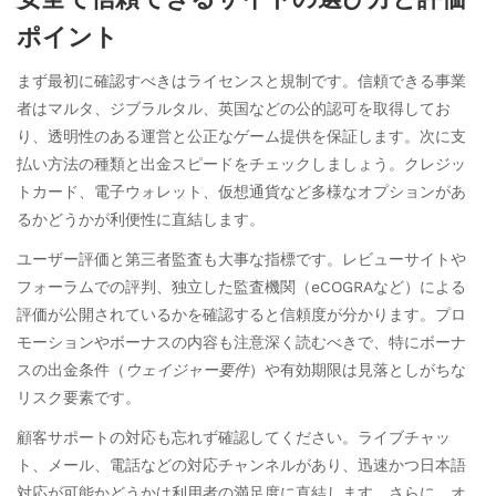
ポイント
まず最初に確認すべきはライセンスと規制です。信頼できる事業
者はマルタ、ジブラルタル、英国などの公的認可を取得してお
り、透明性のある運営と公正なゲーム提供を保証します。次に支
払い方法の種類と出金スピードをチェックしましょう。クレジッ
トカード、電子ウォレット、仮想通貨など多様なオプションがあ
るかどうかが利便性に直結します。
ユーザー評価と第三者監査も大事な指標です。レビューサイトや
フォーラムでの評判、独立した監査機関（eCOGRAなど）による
評価が公開されているかを確認すると信頼度が分かります。プロ
モーションやボーナスの内容も注意深く読むべきで、特にボーナ
スの出金条件（
ウェイジャー要件
）や有効期限は見落としがちな
リスク要素です。
顧客サポートの対応も忘れず確認してください。ライブチャッ
ト、メール、電話などの対応チャンネルがあり、迅速かつ日本語
対応が可能かどうかは利用者の満足度に直結します。さらに、オ