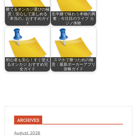
勝てるオンカジ選びの極
意：安心して楽しめる
生中継で味わう本物の興
「本当の」おすすめガイ
奮：今注目のライブ カ
ド
ジノ体験
初心者も安心！すぐ使え
スマホで勝つための極
るオンカジ おすすめ完
意：最新ポーカーアプリ
全ガイド
攻略ガイド
ARCHIVES
August 2026