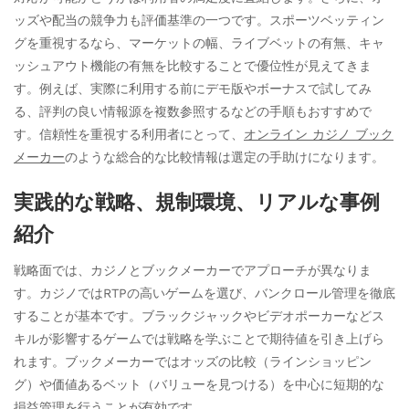
ッズや配当の競争力も評価基準の一つです。スポーツベッティン
グを重視するなら、マーケットの幅、ライブベットの有無、キャ
ッシュアウト機能の有無を比較することで優位性が見えてきま
す。例えば、実際に利用する前にデモ版やボーナスで試してみ
る、評判の良い情報源を複数参照するなどの手順もおすすめで
す。信頼性を重視する利用者にとって、
オンライン カジノ ブック
メーカー
のような総合的な比較情報は選定の手助けになります。
実践的な戦略、規制環境、リアルな事例
紹介
戦略面では、カジノとブックメーカーでアプローチが異なりま
す。カジノではRTPの高いゲームを選び、バンクロール管理を徹底
することが基本です。ブラックジャックやビデオポーカーなどス
キルが影響するゲームでは戦略を学ぶことで期待値を引き上げら
れます。ブックメーカーではオッズの比較（ラインショッピン
グ）や価値あるベット（バリューを見つける）を中心に短期的な
損益管理を行うことが有効です。