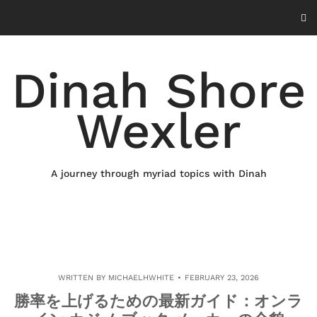
Skip
to
content
Dinah Shore
Wexler
A journey through myriad topics with Dinah
WRITTEN BY
MICHAELHWHITE
FEBRUARY 23, 2026
勝率を上げるための最新ガイド：オンラ