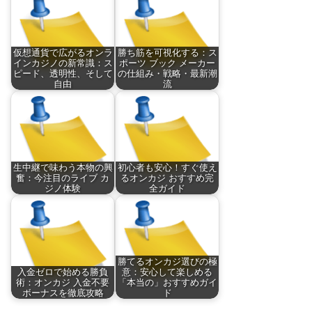
仮想通貨で広がるオンラ
勝ち筋を可視化する：ス
インカジノの新常識：ス
ポーツ ブック メーカー
ピード、透明性、そして
の仕組み・戦略・最新潮
自由
流
生中継で味わう本物の興
初心者も安心！すぐ使え
奮：今注目のライブ カ
るオンカジ おすすめ完
ジノ体験
全ガイド
勝てるオンカジ選びの極
入金ゼロで始める勝負
意：安心して楽しめる
術：オンカジ 入金不要
「本当の」おすすめガイ
ボーナスを徹底攻略
ド