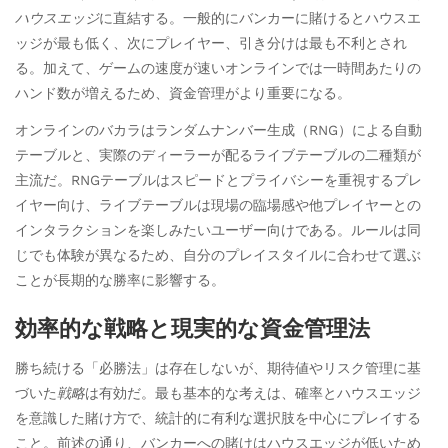
ハウスエッジ
に直結する。一般的にバンカーに賭けるとハウスエ
ッジが最も低く、次にプレイヤー、引き分けは最も不利とされ
る。加えて、ゲームの速度が速いオンラインでは一時間あたりの
ハンド数が増えるため、資金管理がより重要になる。
オンラインのバカラはランダムナンバー生成（RNG）による自動
テーブルと、実際のディーラーが配るライブテーブルの二種類が
主流だ。RNGテーブルはスピードとプライバシーを重視するプレ
イヤー向け、ライブテーブルは現場の臨場感や他プレイヤーとの
インタラクションを楽しみたいユーザー向けである。ルールは同
じでも体験が異なるため、自分のプレイスタイルに合わせて選ぶ
ことが長期的な勝率に影響する。
効率的な戦略と現実的な資金管理法
勝ち続ける「必勝法」は存在しないが、期待値やリスク管理に基
づいた
戦略
は有効だ。最も基本的な考えは、確率とハウスエッジ
を意識した賭け方で、統計的に有利な選択肢を中心にプレイする
こと。前述の通り、バンカーへの賭けはハウスエッジが低いため