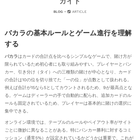
ガイド
BLOG
ARTICLE
バカラの基本ルールとゲーム進行を理解
する
バカラ
はカードの合計点を比べるシンプルなゲームで、賭け方が
限られているため初心者にも取り組みやすい。プレイヤーとバン
カー、引き分け（タイ）への三種類の賭けが中心となり、カード
の合計は10の位を切り捨てた「一の位」が点数として扱われる。
例えば合計が15なら5としてカウントされるため、9が最高点とな
る。ゲームはディーラーの手で自動的に配られ、追加カードのル
ールも固定されているため、プレイヤーは基本的に賭けの選択に
集中できる。
オンライン環境では、テーブルのルールやペイアウト率がサイト
ごとに微妙に異なることがある。特にバンカー勝利に対するコミ
ッション（通常5%）が設定されているかどうかは重要で、これが