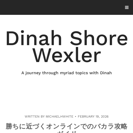
Skip
to
content
Dinah Shore
Wexler
A journey through myriad topics with Dinah
WRITTEN BY
MICHAELHWHITE
FEBRUARY 19, 2026
勝ちに近づくオンラインでのバカラ攻略