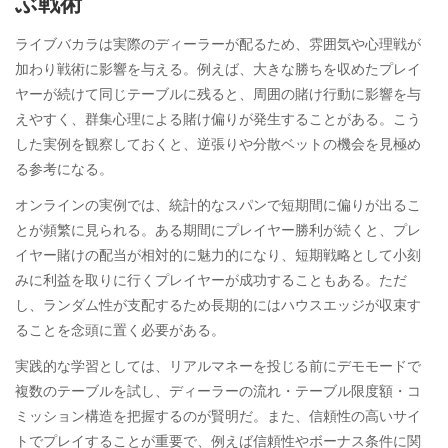
ぶ戦術
ライブバカラは実際のディーラーが配るため、雰囲気や心理戦が
加わり戦術に影響を与える。例えば、大きな勝ちを収めたプレイ
ヤーが続けて同じテーブルに残ると、周囲の賭け行動に影響を与
えやすく、群集心理による賭け偏りが発生することがある。こう
した実例を観察しておくと、逆張りや分散ベットの機会を見極め
る参考になる。
オンラインの実例では、統計的なスパンで短期間に偏りが出るこ
とが頻繁に見られる。ある期間にプレイヤー勝利が続くと、プレ
イヤー賭けの配当が相対的に魅力的になり、短期戦略として小刻
みに利益を取りに行くプレイヤーが成功することもある。ただ
し、ランダム性が支配するため長期的にはハウスエッジが収束す
ることを念頭に置く必要がある。
実践的な学習としては、リアルマネーを投じる前にデモモードで
複数のテーブルを試し、ディーラーの流れ・テーブル限度額・コ
ミッション構造を把握するのが賢明だ。また、信頼性の高いサイ
トでプレイすることが重要で、例えば信頼性やボーナス条件に関