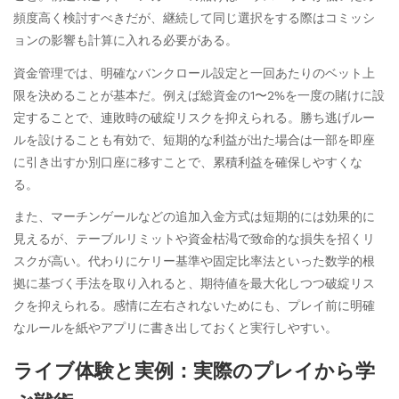
頻度高く検討すべきだが、継続して同じ選択をする際はコミッシ
ョンの影響も計算に入れる必要がある。
資金管理では、明確なバンクロール設定と一回あたりのベット上
限を決めることが基本だ。例えば総資金の1〜2%を一度の賭けに設
定することで、連敗時の破綻リスクを抑えられる。勝ち逃げルー
ルを設けることも有効で、短期的な利益が出た場合は一部を即座
に引き出すか別口座に移すことで、累積利益を確保しやすくな
る。
また、マーチンゲールなどの追加入金方式は短期的には効果的に
見えるが、テーブルリミットや資金枯渇で致命的な損失を招くリ
スクが高い。代わりにケリー基準や固定比率法といった数学的根
拠に基づく手法を取り入れると、期待値を最大化しつつ破綻リス
クを抑えられる。感情に左右されないためにも、プレイ前に明確
なルールを紙やアプリに書き出しておくと実行しやすい。
ライブ体験と実例：実際のプレイから学