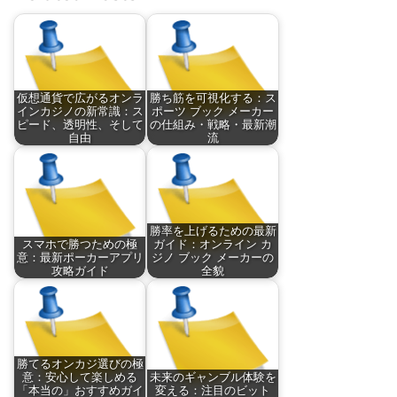
仮想通貨で広がるオンラ
勝ち筋を可視化する：ス
インカジノの新常識：ス
ポーツ ブック メーカー
ピード、透明性、そして
の仕組み・戦略・最新潮
自由
流
勝率を上げるための最新
スマホで勝つための極
ガイド：オンライン カ
意：最新ポーカーアプリ
ジノ ブック メーカーの
攻略ガイド
全貌
勝てるオンカジ選びの極
意：安心して楽しめる
未来のギャンブル体験を
「本当の」おすすめガイ
変える：注目のビット