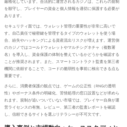
厳格化しています。合法的に運営されるカジノは、これらの規制
を順守し、プレイヤーの資金と個人情報を適切に保護する必要が
あります。
セキュリティ面では、ウォレット管理の重要性が非常に高いで
す。自己責任で秘密鍵を管理するタイプのウォレットを使う場
合、紛失やハッキングによる資産流出リスクが増えます。運営側
のカジノではコールドウォレットやマルチシグネチャ（複数署
名）を導入し、資金保護の体制を整えているかどうかを確認する
ことが推奨されます。また、スマートコントラクト監査を第三者
機関に依頼することで、コードの脆弱性を事前に検出できる点も
重要です。
さらに、消費者保護の観点では、ゲームの公正性（RNGの透明
性）やボーナス条件の明確化、苦情処理の窓口設置などが求めら
れます。規制が追いついていない市場では、プレイヤー自身が運
営ライセンスの有無、レビュー、第三者の監査レポートを確認
し、信頼できるサイトを選ぶリテラシーが不可欠です。