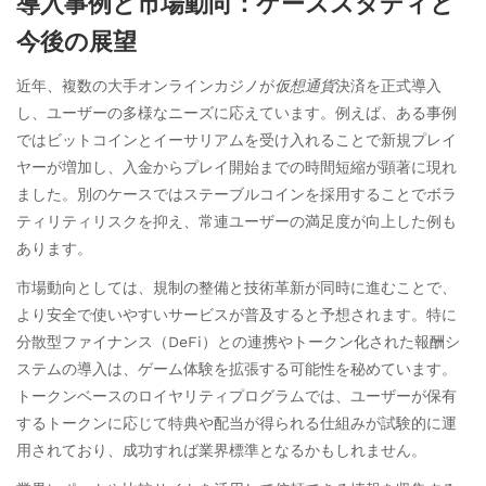
導入事例と市場動向：ケーススタディと
今後の展望
近年、複数の大手オンラインカジノが
仮想通貨
決済を正式導入
し、ユーザーの多様なニーズに応えています。例えば、ある事例
ではビットコインとイーサリアムを受け入れることで新規プレイ
ヤーが増加し、入金からプレイ開始までの時間短縮が顕著に現れ
ました。別のケースではステーブルコインを採用することでボラ
ティリティリスクを抑え、常連ユーザーの満足度が向上した例も
あります。
市場動向としては、規制の整備と技術革新が同時に進むことで、
より安全で使いやすいサービスが普及すると予想されます。特に
分散型ファイナンス（DeFi）との連携やトークン化された報酬シ
ステムの導入は、ゲーム体験を拡張する可能性を秘めています。
トークンベースのロイヤリティプログラムでは、ユーザーが保有
するトークンに応じて特典や配当が得られる仕組みが試験的に運
用されており、成功すれば業界標準となるかもしれません。