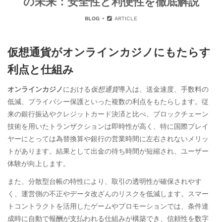
の未来：安全性と利便性を徹底解説
BLOG
ARTICLE
仮想通貨がオンラインカジノにもたらす
利点と仕組み
オンラインカジノ
における
仮想通貨
導入は、送金速度、手数料の
低減、プライバシー保護といった複数の利点をもたらします。従
来の銀行振込やクレジットカード決済と比べ、ブロックチェーン
技術を用いたトランザクションは即時性が高く、特に国際プレイ
ヤーにとっては為替換算や銀行の営業時間に左右されないメリッ
トがあります。結果として出金の待ち時間が短縮され、ユーザー
体験が向上します。
また、分散型台帳の特性により、取引の透明性が確保されやす
く、運営側の不正やデータ改ざんのリスクを低減します。スマー
トコントラクトを活用したゲームやプロモーションでは、条件達
成時に自動で報酬が支払われる仕組みが構築でき、信頼性を数字