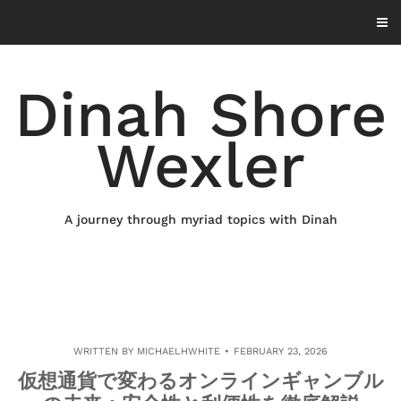
Skip
to
content
Dinah Shore
Wexler
A journey through myriad topics with Dinah
WRITTEN BY
MICHAELHWHITE
FEBRUARY 23, 2026
仮想通貨で変わるオンラインギャンブル