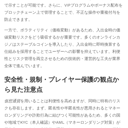
で示すことが可能です。さらに、VIPプログラムやボーナス配布を
ブロックチェーン上で管理することで、不正な操作や重複付与を
防止できます。
一方で、ボラティリティ（価格変動）があるため、入出金時の価
値変動リスクをどう吸収するかが重要です。多くのオンラインカ
ジノはステーブルコインを導入したり、入出金時に即時換算する
仕組みを採用することでユーザーへの影響を抑えています。利便
性とリスク管理を両立させるための技術的・運営的な工夫が業界
全体で進んでいます。
安全性・規制・プレイヤー保護の観点か
ら見た注意点
仮想通貨
を用いることは利便性を高めますが、同時に特有のリス
クも存在します。まず、匿名性や半匿名性が悪用されるとマネー
ロンダリングや詐欺行為に結びつく可能性があるため、多くの国
や地域でKYC（本人確認）やAML（マネーロンダリング対策）が