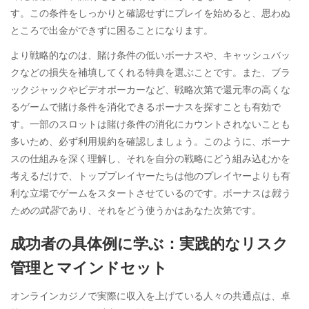
す。この条件をしっかりと確認せずにプレイを始めると、思わぬ
ところで出金ができずに困ることになります。
より戦略的なのは、賭け条件の低いボーナスや、キャッシュバッ
クなどの損失を補填してくれる特典を選ぶことです。また、ブラ
ックジャックやビデオポーカーなど、戦略次第で還元率の高くな
るゲームで賭け条件を消化できるボーナスを探すことも有効で
す。一部のスロットは賭け条件の消化にカウントされないことも
多いため、必ず利用規約を確認しましょう。このように、ボーナ
スの仕組みを深く理解し、それを自分の戦略にどう組み込むかを
考えるだけで、トッププレイヤーたちは他のプレイヤーよりも有
利な立場でゲームをスタートさせているのです。ボーナスは
戦う
ための武器
であり、それをどう使うかはあなた次第です。
成功者の具体例に学ぶ：実践的なリスク
管理とマインドセット
オンラインカジノで実際に収入を上げている人々の共通点は、卓