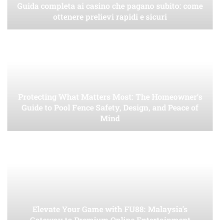
Guida completa ai casino che pagano subito: come
ottenere prelievi rapidi e sicuri
Protecting What Matters Most: The Homeowner’s
Guide to Pool Fence Safety, Design, and Peace of
Mind
Elevate Your Game with FU88: Malaysia’s
Gateway to Premium Online Entertainment