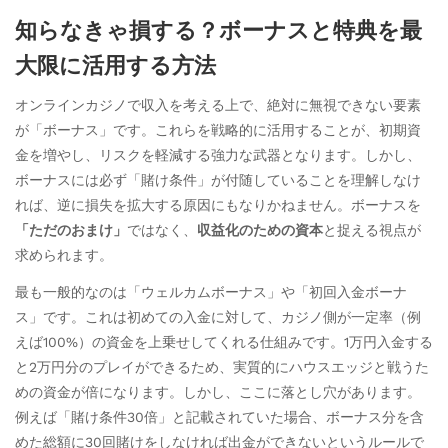
知らなきゃ損する？ボーナスと特典を最
大限に活用する方法
オンラインカジノで収入を考える上で、絶対に無視できない要素
が「ボーナス」です。これらを戦略的に活用することが、初期資
金を増やし、リスクを軽減する強力な武器となります。しかし、
ボーナスには必ず「賭け条件」が付随していることを理解しなけ
れば、逆に損失を拡大する原因にもなりかねません。ボーナスを
「ただのおまけ」
ではなく、
収益化のための資本
と捉える視点が
求められます。
最も一般的なのは「ウェルカムボーナス」や「初回入金ボーナ
ス」です。これは初めての入金に対して、カジノ側が一定率（例
えば100%）の資金を上乗せしてくれる仕組みです。1万円入金する
と2万円分のプレイができるため、実質的にハウスエッジと戦うた
めの資金が倍になります。しかし、ここに落とし穴があります。
例えば「賭け条件30倍」と記載されていた場合、ボーナス分を含
めた総額に30回賭けをしなければ出金ができないというルールで