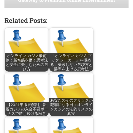
Related Posts:
オンライン カジノ最前
「オンライン カジノ ブ
線：勝ち筋を磨く思考法
ック メーカー」を極め
と安全に楽しむための選
る：失敗しない選び方と
び方
勝率を上げる思考法
あなたのそのクリックが
【2024年徹底解剖】新
犯罪になる日：オンライ
規カジノの入金不要ボー
ンカジノの法的リスクの
ナスで勝ち続ける極意
真実