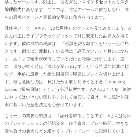
越したゲームスキル以上に、揺るぎない
マインドセット
と
リスク
管理能力
にあります。ここでは、特定のゲームに依存しない、彼
らの思考パターンと実践的な手法に焦点を当てます。
具体例として、Aさん（30代男性）のケースを見てみましょう。A
さんは主にライブブラックジャックで月に安定した副収入を得て
います。彼の成功の秘訣は、
「感情を切り離す」
という一点に尽
きます。例えば、連勝している時は「調子がいい」と舞い上がら
ず、あくまで確率が味方しているだけと冷静に分析します。逆
に、連敗が続く時は「流れが変わるはず」という希望的観測に頼
らず、事前に設定した損失限度額で即座にプレイを切り上げま
す。最も危険なのは、負けた分を取り戻そうとする「 chasing
losses（損失追跡）」という心理状態です。Aさんはこれを「絶対
にやってはいけない禁じ手」として徹底して避け、常に統計と確
率に基づいた意思決定を心がけています。
もう一つの重要な習慣は、「記録を取る」ことです。Aさんは毎回
のプレイセッションの開始資金、終了資金、プレイ時間、大きな
勝ち負けの要因などを細かくスプレッドシートに記録していま