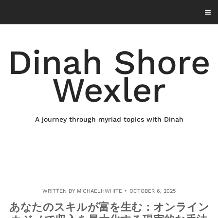
Skip
to
content
Dinah Shore
Wexler
A journey through myriad topics with Dinah
WRITTEN BY
MICHAELHWHITE
OCTOBER 6, 2025
あなたのスキルが富を生む：オンライン