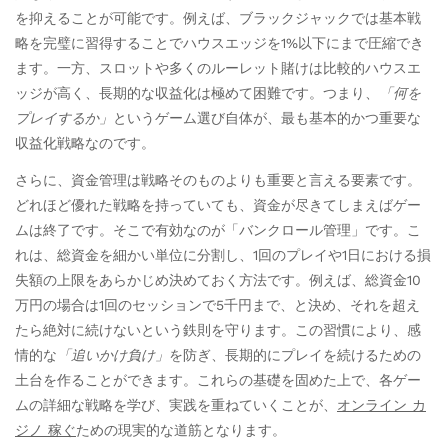
を抑えることが可能です。例えば、ブラックジャックでは基本戦
略を完璧に習得することでハウスエッジを1%以下にまで圧縮でき
ます。一方、スロットや多くのルーレット賭けは比較的ハウスエ
ッジが高く、長期的な収益化は極めて困難です。つまり、
「何を
プレイするか」
というゲーム選び自体が、最も基本的かつ重要な
収益化戦略なのです。
さらに、資金管理は戦略そのものよりも重要と言える要素です。
どれほど優れた戦略を持っていても、資金が尽きてしまえばゲー
ムは終了です。そこで有効なのが「バンクロール管理」です。こ
れは、総資金を細かい単位に分割し、1回のプレイや1日における損
失額の上限をあらかじめ決めておく方法です。例えば、総資金10
万円の場合は1回のセッションで5千円まで、と決め、それを超え
たら絶対に続けないという鉄則を守ります。この習慣により、感
情的な
「追いかけ負け」
を防ぎ、長期的にプレイを続けるための
土台を作ることができます。これらの基礎を固めた上で、各ゲー
ムの詳細な戦略を学び、実践を重ねていくことが、
オンライン カ
ジノ 稼ぐ
ための現実的な道筋となります。