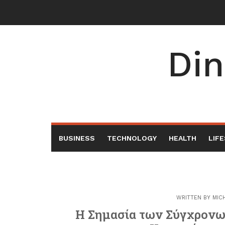
Skip
to
content
Din
BUSINESS
TECHNOLOGY
HEALTH
LIF
WRITTEN BY
MIC
Η Σημασία των Σύγχρονω